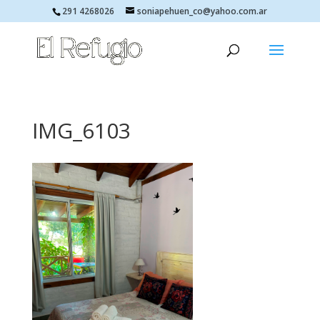
291 4268026
soniapehuen_co@yahoo.com.ar
IMG_6103