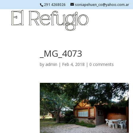
291 4268026
soniapehuen_co@yahoo.com.ar
_MG_4073
by
admin
|
Feb 4, 2018
|
0 comments