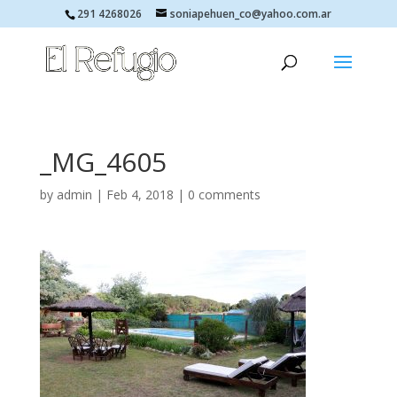
291 4268026
soniapehuen_co@yahoo.com.ar
_MG_4605
by
admin
|
Feb 4, 2018
|
0 comments