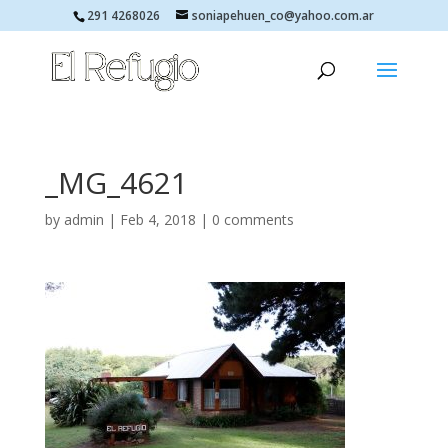
291 4268026
soniapehuen_co@yahoo.com.ar
_MG_4621
by
admin
|
Feb 4, 2018
|
0 comments