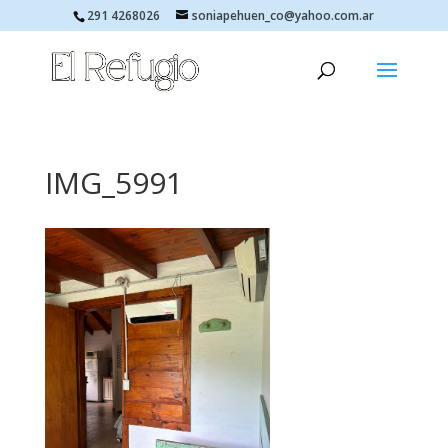
291 4268026
soniapehuen_co@yahoo.com.ar
IMG_5991