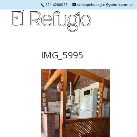
291 4268026
soniapehuen_co@yahoo.com.ar
IMG_5995