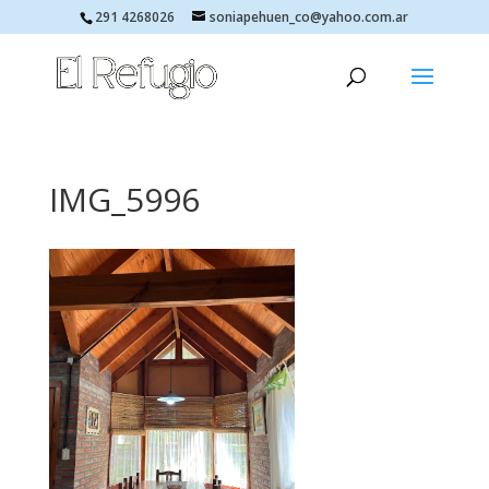
291 4268026
soniapehuen_co@yahoo.com.ar
IMG_5996