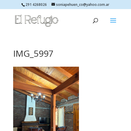
291 4268026
soniapehuen_co@yahoo.com.ar
IMG_5997