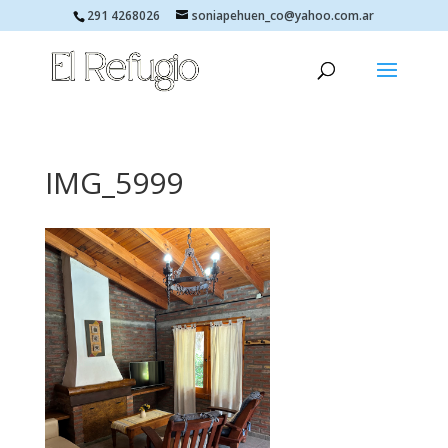
291 4268026
soniapehuen_co@yahoo.com.ar
IMG_5999