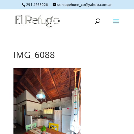
291 4268026
soniapehuen_co@yahoo.com.ar
IMG_6088