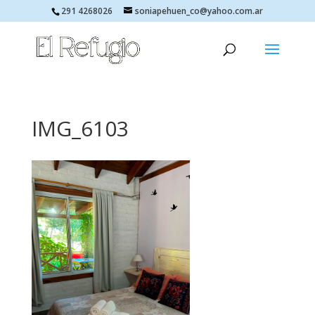
291 4268026
soniapehuen_co@yahoo.com.ar
IMG_6103