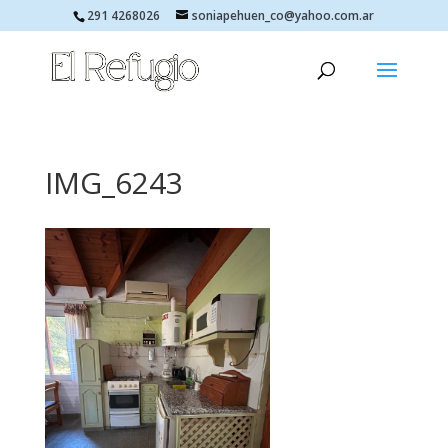
291 4268026
soniapehuen_co@yahoo.com.ar
IMG_6243