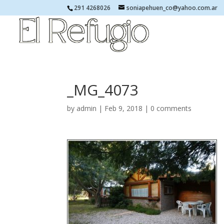
291 4268026
soniapehuen_co@yahoo.com.ar
_MG_4073
by
admin
|
Feb 9, 2018
|
0 comments