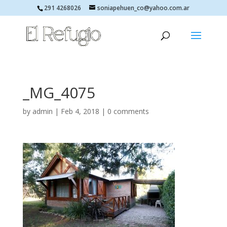
291 4268026
soniapehuen_co@yahoo.com.ar
_MG_4075
by
admin
|
Feb 4, 2018
|
0 comments