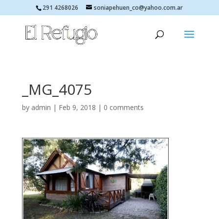
291 4268026
soniapehuen_co@yahoo.com.ar
_MG_4075
by
admin
|
Feb 9, 2018
|
0 comments