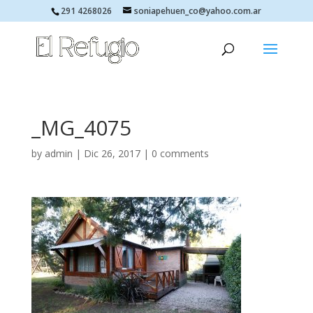
291 4268026
soniapehuen_co@yahoo.com.ar
_MG_4075
by
admin
|
Dic 26, 2017
|
0 comments