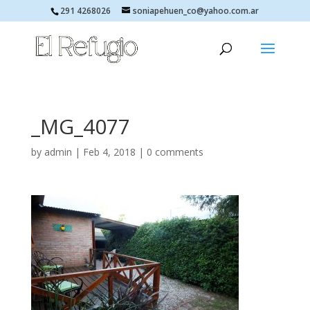
291 4268026
soniapehuen_co@yahoo.com.ar
_MG_4077
by
admin
|
Feb 4, 2018
|
0 comments