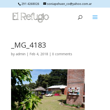
291 4268026
soniapehuen_co@yahoo.com.ar
_MG_4183
by
admin
|
Feb 4, 2018
|
0 comments