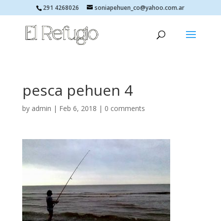
291 4268026
soniapehuen_co@yahoo.com.ar
pesca pehuen 4
by
admin
|
Feb 6, 2018
|
0 comments