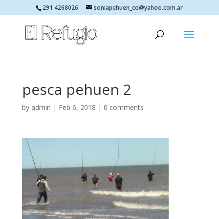
291 4268026
soniapehuen_co@yahoo.com.ar
pesca pehuen 2
by
admin
|
Feb 6, 2018
|
0 comments