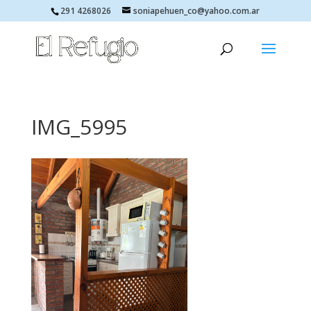
291 4268026
soniapehuen_co@yahoo.com.ar
IMG_5995