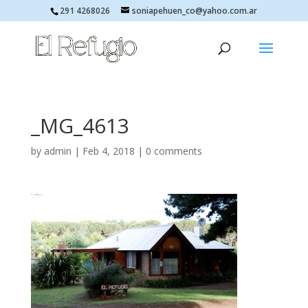
291 4268026
soniapehuen_co@yahoo.com.ar
_MG_4613
by
admin
|
Feb 4, 2018
|
0 comments