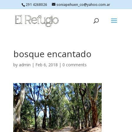
291 4268026
soniapehuen_co@yahoo.com.ar
bosque encantado
by
admin
|
Feb 6, 2018
|
0 comments