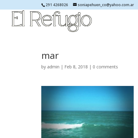
291 4268026
soniapehuen_co@yahoo.com.ar
mar
by
admin
|
Feb 8, 2018
|
0 comments